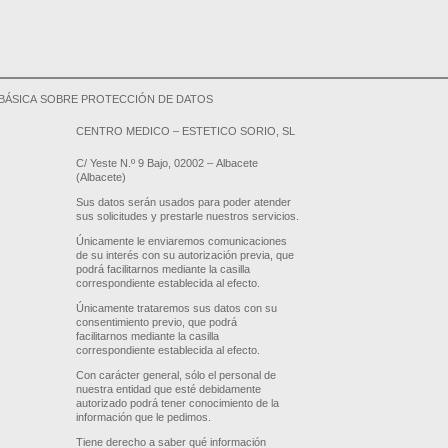
BÁSICA SOBRE PROTECCIÓN DE DATOS
CENTRO MEDICO – ESTETICO SORIO, SL
C/ Yeste N.º 9 Bajo, 02002 – Albacete
(Albacete)
Sus datos serán usados para poder atender
sus solicitudes y prestarle nuestros servicios.
Únicamente le enviaremos comunicaciones
de su interés con su autorización previa, que
podrá facilitarnos mediante la casilla
correspondiente establecida al efecto.
Únicamente trataremos sus datos con su
consentimiento previo, que podrá
facilitarnos mediante la casilla
correspondiente establecida al efecto.
Con carácter general, sólo el personal de
nuestra entidad que esté debidamente
autorizado podrá tener conocimiento de la
información que le pedimos.
Tiene derecho a saber qué información