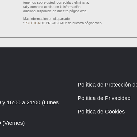
tenemos sobre usted, corregirla y eliminarla,
tal y como se explica en la información
adicional disponible en nuestra página web.
Más información en el apartado
“
POLÍTICA
DE PRIVACIDAD”
de nuestra página web.
Política de Protección 
Política de Privacidad
0 y 16:00 a 21:00 (Lunes
Política de Cookies
0 (Viernes)