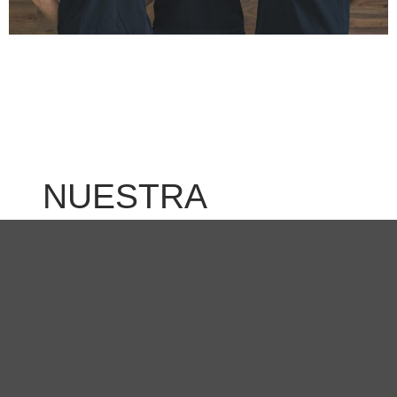
NUESTRA
ESENCIA
«Nos caracterizamos por ser buenas personas,
empáticos con los pacientes, profesionales,
sinceros y amables.»
«La cercanía y el trato humano nos han